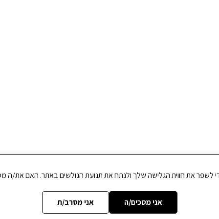
אני מסכים/ה
אני מסרב/ת
 'שפרה ופועה' כפר חב"ד 2025
תנאי שימוש
הצהרת נגישות
מדיניות