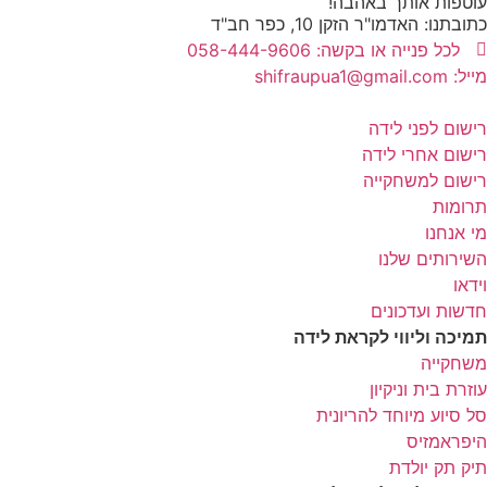
עוטפות אותך באהבה!
כתובתנו: האדמו"ר הזקן 10, כפר חב"ד
לכל פנייה או בקשה: 058-444-9606
מייל: shifraupua1@gmail.com
רישום לפני לידה
רישום אחרי לידה
רישום למשחקייה
תרומות
מי אנחנו
השירותים שלנו
וידאו
חדשות ועדכונים
תמיכה וליווי לקראת לידה
משחקייה
עוזרת בית וניקיון
סל סיוע מיוחד להריונית
היפראמזיס
תיק תק יולדת