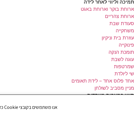
תמיכה וליווי לאחר לידה
ארוחת בוקר וארוחת באגט
ארוחת צהריים
סעודת שבת
משחקייה
עוזרת בית וניקיון
פינוקייה
תומכת הנקה
עוגה לשבת
שמרטפות
שי ליולדת
אחד פלוס אחד – לידת תאומים
מניין מסביב לשולחן
סיוע במצבים מיוחדים
הולדת פג
אנו משתמשים בקובצי Cookie כדי לשפר את חווית הגלישה שלך ולנתח את תנועת הגולשים באתר. האם את/ה מסכים/ה לשימוש בקובצי Cookie?
תמיכה ברגישות נפשית
תמיכה אחרי לידה שקטה
כל הזכויות שמורות לארגון